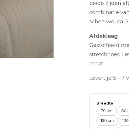
beide zijden a
combinatie van 
scheerwol ca. 
Afdeklaag
Gestoffeerd m
stretchhoes. L
maat.
Levertijd 5 – 7
Breedte
70 cm
80 
120 cm
130