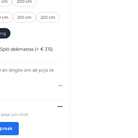
0 cm
200 cm
0 cm
210 cm
220 cm
ing
plit-dekmatras (+ € 315)
 en lengte om de prijs te
—
—
rijslijst juni 2026
spraak