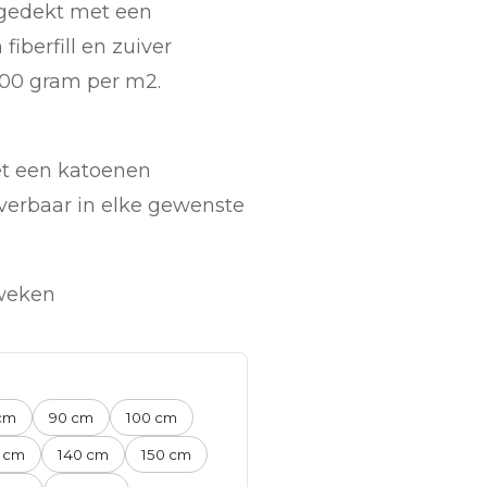
fgedekt met een
fiberfill en zuiver
500 gram per m2.
et een katoenen
everbaar in elke gewenste
 weken
cm
90 cm
100 cm
 cm
140 cm
150 cm