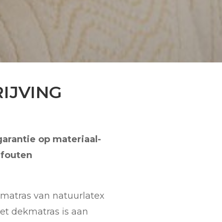
IJVING
garantie op materiaal-
efouten
matras van natuurlatex
Het dekmatras is aan