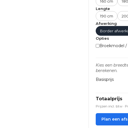
160 cm
18
Lengte
190 cm
20
Afwerking
Border afwerk
Opties
Broekmodel / S
Kies een breedte
berekenen.
Basisprijs
Totaalprijs
Prijzen incl. btw
· P
Plan een af