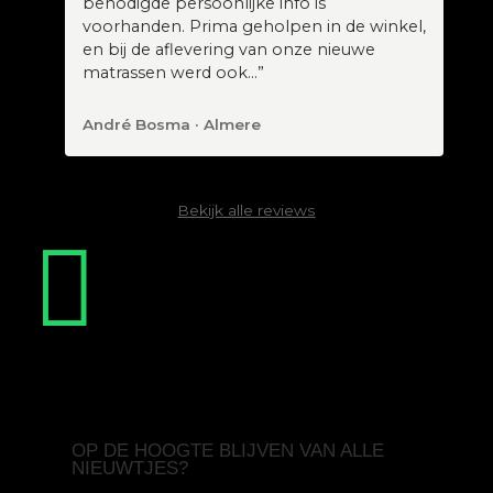
benodigde persoonlijke info is
voorhanden. Prima geholpen in de winkel,
en bij de aflevering van onze nieuwe
matrassen werd ook…”
André Bosma · Almere
Bekijk alle reviews

OP DE HOOGTE BLIJVEN VAN ALLE
NIEUWTJES?