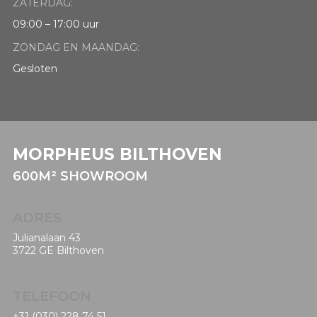
ZATERDAG:
09:00 – 17:00 uur
ZONDAG EN MAANDAG:
Gesloten
MORPHEUS BILTHOVEN
600M²
SHOWROOM
ADRES
Julianalaan 43
3722 GE Bilthoven
TELEFOON
+31 (030) 228 74 51