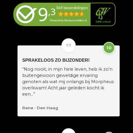
10
SPRAKELOOS ZO BIJZONDER!
“Nog nooit, in mijn hele leven, heb ik zo'n
buitengewoon geweldige ervaring
genoten als wat mij onlangs bij Morpheus
overkwam! Acht jaar geleden kocht ik
een…”
Rene · Den Haag