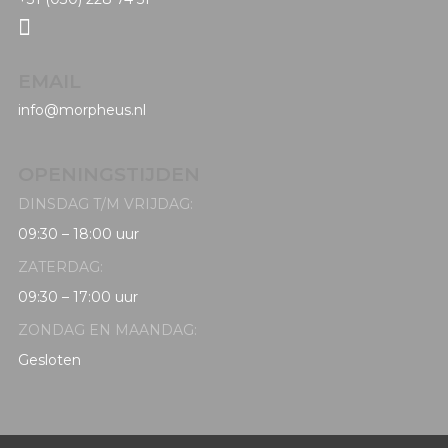

EMAIL
info@morpheus.nl
OPENINGSTIJDEN
DINSDAG T/M VRIJDAG:
09:30 – 18:00 uur
ZATERDAG:
09:30 – 17:00 uur
ZONDAG EN MAANDAG:
Gesloten