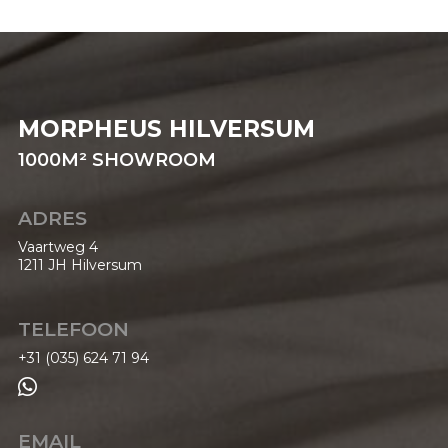
MORPHEUS HILVERSUM
1000
M²
SHOWROOM
ADRES
Vaartweg 4
1211 JH Hilversum
TELEFOON
+31 (035) 624 71 94

EMAIL