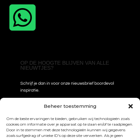

OP DE HOOGTE BLIJVEN VAN ALLE
NIEUWTJES?
Schrijf je dan in voor onze nieuwsbrief boordevol
inspiratie.
Voornaam
*
Beheer toestemming
Om de beste ervaringen te bieden, gebruiken wij technologieën zoals
cookies om informatie over je apparaat op te slaan en/of te raadplegen.
Door in te stemmen met deze technologieën kunnen wij gegevens
Achternaam
*
zoals surfgedrag of unieke ID's op deze site verwerken. Als je geen