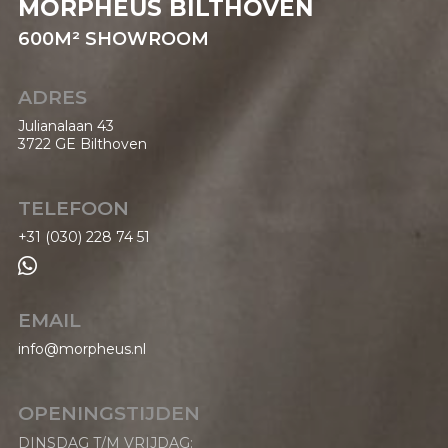
MORPHEUS BILTHOVEN
600M²
SHOWROOM
ADRES
Julianalaan 43
3722 GE Bilthoven
TELEFOON
+31 (030) 228 74 51

EMAIL
info@morpheus.nl
OPENINGSTIJDEN
DINSDAG T/M VRIJDAG: