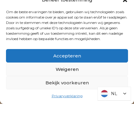
Om de beste ervaringen te bieden, gebruiken wij technologieën zoals
cookies om informatie over je apparaat op te slaan en/of te raadplegen.
Door in te stemmen met deze technologieën kunnen wij gegevens
zoals surfgedrag of unieke ID's op deze site verwerken. Als je geen
toestemming geeft of uw toestemming intrekt, kan dit een nadelige
invloed hebben op bepaalde functies en mogelijkheden.
Accepteren
Weigeren
Bekijk voorkeuren
NL
NL
Privacyverklaring