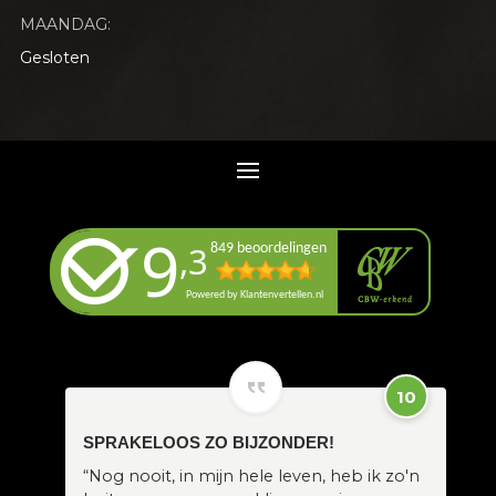
MAANDAG:
Gesloten
10
SPRAKELOOS ZO BIJZONDER!
“Nog nooit, in mijn hele leven, heb ik zo'n