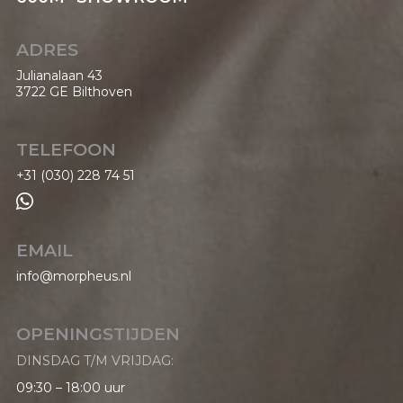
ADRES
Julianalaan 43
3722 GE Bilthoven
TELEFOON
+31 (030) 228 74 51

EMAIL
info@morpheus.nl
OPENINGSTIJDEN
DINSDAG T/M VRIJDAG:
09:30 – 18:00 uur