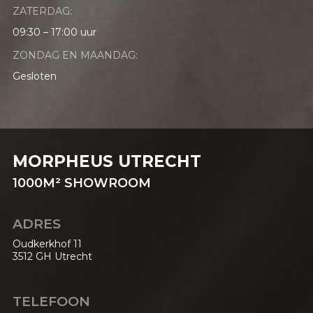
ZATERDAG:
09:30 – 17:00 uur
ZONDAG EN MAANDAG:
Gesloten
MORPHEUS UTRECHT
1000
M²
SHOWROOM
ADRES
Oudkerkhof 11
3512 GH Utrecht
TELEFOON