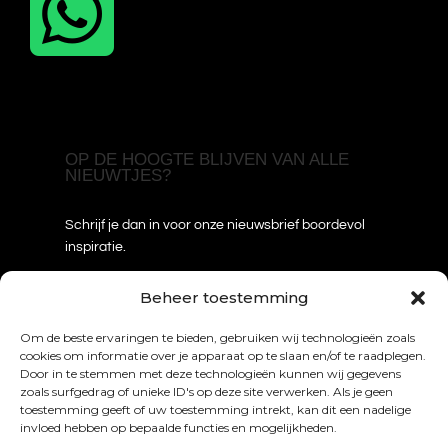

OP DE HOOGTE BLIJVEN VAN ALLE
NIEUWTJES?
Schrijf je dan in voor onze nieuwsbrief boordevol
inspiratie.
Voornaam
*
Beheer toestemming
Om de beste ervaringen te bieden, gebruiken wij technologieën zoals
cookies om informatie over je apparaat op te slaan en/of te raadplegen.
Door in te stemmen met deze technologieën kunnen wij gegevens
Achternaam
*
zoals surfgedrag of unieke ID's op deze site verwerken. Als je geen
toestemming geeft of uw toestemming intrekt, kan dit een nadelige
invloed hebben op bepaalde functies en mogelijkheden.