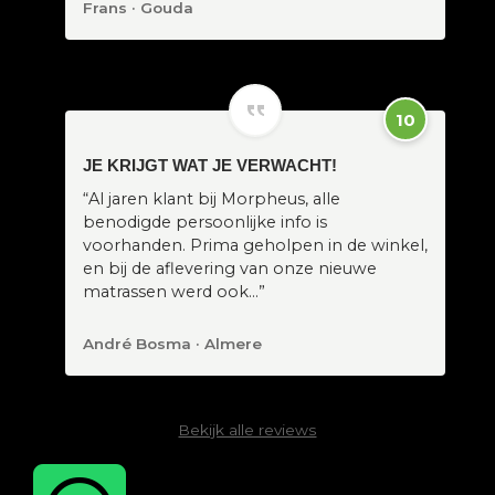
Frans · Gouda
10
JE KRIJGT WAT JE VERWACHT!
“Al jaren klant bij Morpheus, alle
benodigde persoonlijke info is
voorhanden. Prima geholpen in de winkel,
en bij de aflevering van onze nieuwe
matrassen werd ook…”
André Bosma · Almere
Bekijk alle reviews